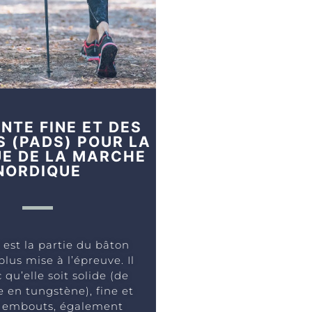
NTE FINE ET DES
 (PADS) POUR LA
UE DE LA MARCHE
NORDIQUE
 est la partie du bâton
plus mise à l’épreuve. Il
 qu’elle soit solide (de
 en tungstène), fine et
es embouts, également