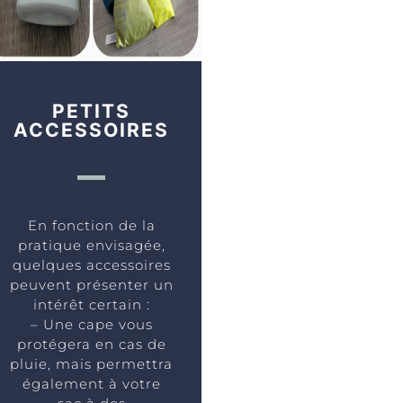
PETITS
ACCESSOIRES
En fonction de la
pratique envisagée,
quelques accessoires
peuvent présenter un
intérêt certain :
– Une cape vous
protégera en cas de
pluie, mais permettra
également à votre