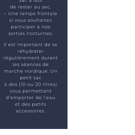
sac à dos
de rester au sec.
– Une lampe frontale
si vous souhaitez
participer à nos
sorties nocturnes.
Il est important de se
réhydrater
régulièrement durant
les séances de
marche nordique. Un
petit sac
à dos (10 ou 20 litres)
vous permettant
d’emporter de l’eau
et des petits
accessoires.