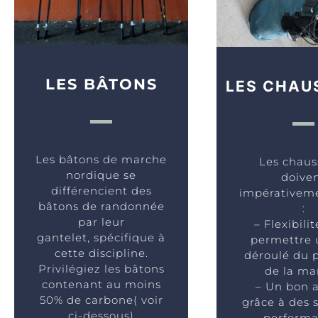
LES BÂTONS
LES CHAU
Les bâtons de marche
Les chaus
nordique se
doive
différencient des
impérativeme
bâtons de randonnée
:
par leur
– Flexibili
gantelet, spécifique à
permettre 
cette discipline.
déroulé du p
Privilégiez les bâtons
de la ma
contenant au moins
– Un bon 
50% de carbone( voir
grâce à des 
ci-dessous)
performa