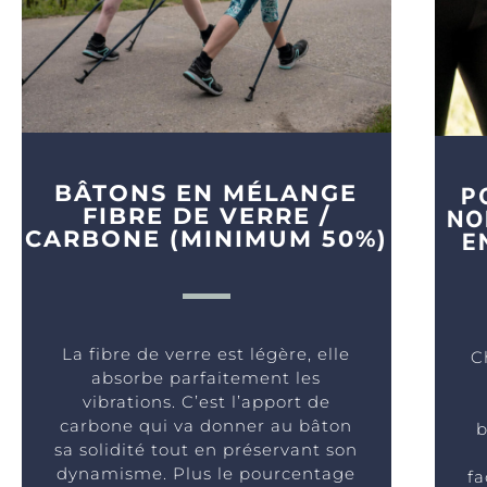
BÂTONS EN MÉLANGE
P
FIBRE DE VERRE /
NO
CARBONE (MINIMUM 50%)
E
La fibre de verre est légère, elle
C
absorbe parfaitement les
vibrations. C’est l’apport de
carbone qui va donner au bâton
b
sa solidité tout en préservant son
dynamisme. Plus le pourcentage
fa