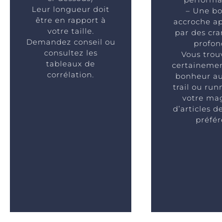
Leur longueur doit
– Une b
être en rapport à
accroche a
votre taille.
par des cr
Demandez conseil ou
profon
consultez les
Vous trou
tableaux de
certainemen
corrélation.
bonheur au
trail ou ru
votre ma
d’articles d
préfér