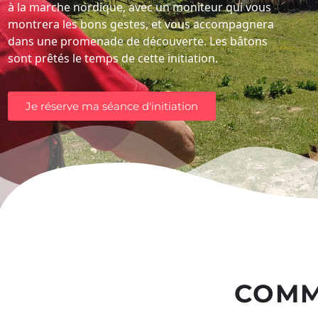
à la marche nordique, avec un moniteur qui vous
montrera les bons gestes, et vous accompagnera
dans une promenade de découverte. Les bâtons
sont prêtés le temps de cette initiation.
Je réserve ma séance d'initiation
COMM