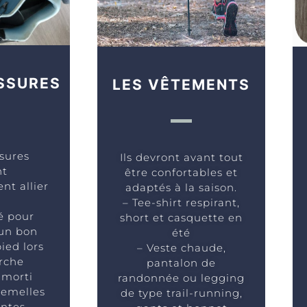
SSURES
LES VÊTEMENTS
sures
Ils devront avant tout
nt
être confortables et
nt allier
adaptés à la saison.
– Tee-shirt respirant,
té pour
short et casquette en
un bon
été
ied lors
– Veste chaude,
rche
pantalon de
amorti
randonnée ou legging
semelles
de type trail-running,
ntes