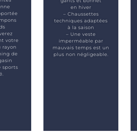
gants et bonnet
onne
en hiver
pportée
– Chaussettes
ampons
techniques adaptées
ds
à la saison
verez
– Une veste
t votre
imperméable par
 rayon
mauvais temps est un
nning de
plus non négligeable.
gasin
e sports
é.