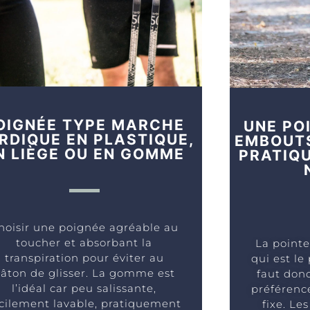
OIGNÉE TYPE MARCHE
UNE POI
RDIQUE EN PLASTIQUE,
EMBOUTS
N LIÈGE OU EN GOMME
PRATIQ
hoisir une poignée agréable au
toucher et absorbant la
La pointe
transpiration pour éviter au
qui est le 
âton de glisser. La gomme est
faut donc
l’idéal car peu salissante,
préférence
cilement lavable, pratiquement
fixe. L